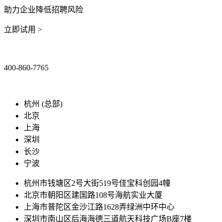
助力企业降低招聘风险
立即试用 >
400-860-7765
marketing@ibeidiao.com
杭州 (总部)
北京
上海
深圳
长沙
宁波
杭州市钱塘区2号大街519号佳宝科创园4幢
北京市朝阳区建国路108号海航实业大厦
上海市普陀区金沙江路1628弄绿洲中环中心
深圳市南山区后海海德三道航天科技广场B座7楼