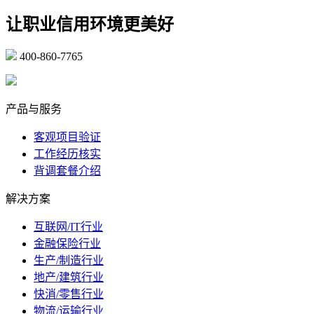
让职业信用环境更美好
400-860-7765
marketing@ibeidiao.com
产品与服务
客观项目验证
工作经历核实
背调套餐介绍
解决方案
互联网/IT行业
金融保险行业
生产/制造行业
地产/建筑行业
快消/零售行业
物流/运输行业