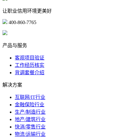
让职业信用环境更美好
400-860-7765
marketing@ibeidiao.com
产品与服务
客观项目验证
工作经历核实
背调套餐介绍
解决方案
互联网/IT行业
金融保险行业
生产/制造行业
地产/建筑行业
快消/零售行业
物流/运输行业