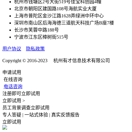
杭州市钱塘区2号大街519号佳宝科创园4幢
北京市朝阳区建国路108号海航实业大厦
上海市普陀区金沙江路1628弄绿洲中环中心
深圳市南山区后海海德三道航天科技广场B座7楼
长沙市芙蓉中路188号
宁波市江东区樟树街515号
用户协议
隐私政策
Copyright © 2016-2023 杭州有才信息技术有限公司
申请试用
在线咨询
电话咨询
注册即可立即试用
立即试用 >
员工背景调查立即试用
专人答疑 | 一站式体验 | 真实反馈报告
立即试用