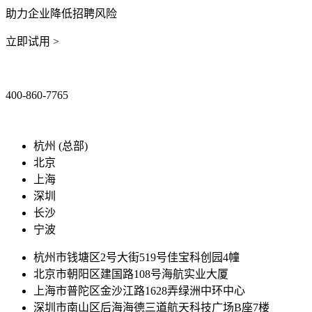
助力企业降低招聘风险
立即试用 >
400-860-7765
marketing@ibeidiao.com
杭州 (总部)
北京
上海
深圳
长沙
宁波
杭州市钱塘区2号大街519号佳宝科创园4幢
北京市朝阳区建国路108号海航实业大厦
上海市普陀区金沙江路1628弄绿洲中环中心
深圳市南山区后海海德三道航天科技广场B座7楼