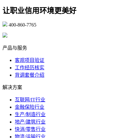
让职业信用环境更美好
400-860-7765
marketing@ibeidiao.com
产品与服务
客观项目验证
工作经历核实
背调套餐介绍
解决方案
互联网/IT行业
金融保险行业
生产/制造行业
地产/建筑行业
快消/零售行业
物流/运输行业