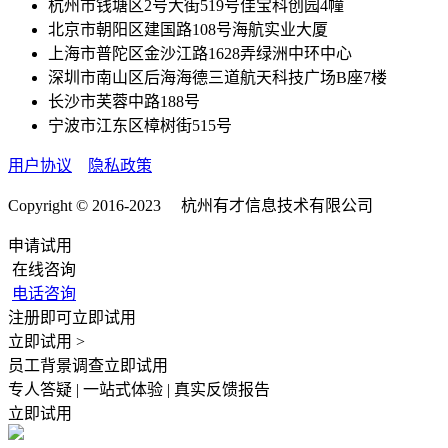
杭州市钱塘区2号大街519号佳宝科创园4幢
北京市朝阳区建国路108号海航实业大厦
上海市普陀区金沙江路1628弄绿洲中环中心
深圳市南山区后海海德三道航天科技广场B座7楼
长沙市芙蓉中路188号
宁波市江东区樟树街515号
用户协议
隐私政策
Copyright © 2016-2023 杭州有才信息技术有限公司
申请试用
在线咨询
电话咨询
注册即可立即试用
立即试用 >
员工背景调查立即试用
专人答疑 | 一站式体验 | 真实反馈报告
立即试用