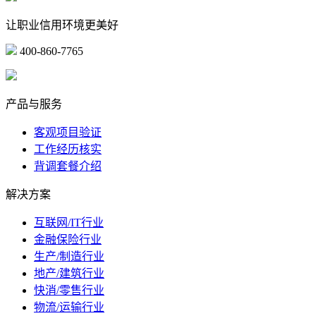
让职业信用环境更美好
400-860-7765
marketing@ibeidiao.com
产品与服务
客观项目验证
工作经历核实
背调套餐介绍
解决方案
互联网/IT行业
金融保险行业
生产/制造行业
地产/建筑行业
快消/零售行业
物流/运输行业