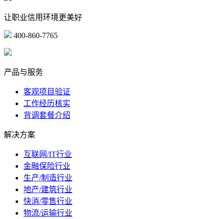
让职业信用环境更美好
400-860-7765
marketing@ibeidiao.com
产品与服务
客观项目验证
工作经历核实
背调套餐介绍
解决方案
互联网/IT行业
金融保险行业
生产/制造行业
地产/建筑行业
快消/零售行业
物流/运输行业