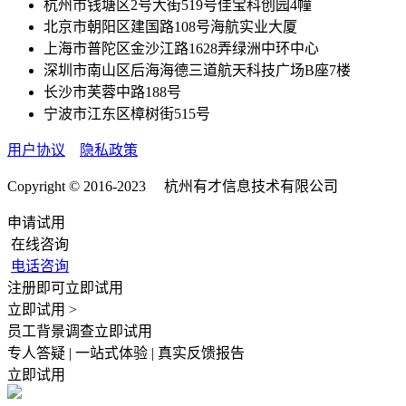
杭州市钱塘区2号大街519号佳宝科创园4幢
北京市朝阳区建国路108号海航实业大厦
上海市普陀区金沙江路1628弄绿洲中环中心
深圳市南山区后海海德三道航天科技广场B座7楼
长沙市芙蓉中路188号
宁波市江东区樟树街515号
用户协议
隐私政策
Copyright © 2016-2023 杭州有才信息技术有限公司
申请试用
在线咨询
电话咨询
注册即可立即试用
立即试用 >
员工背景调查立即试用
专人答疑 | 一站式体验 | 真实反馈报告
立即试用