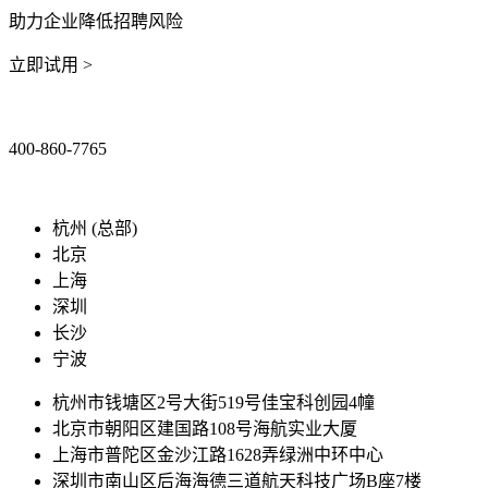
助力企业降低招聘风险
立即试用 >
400-860-7765
marketing@ibeidiao.com
杭州 (总部)
北京
上海
深圳
长沙
宁波
杭州市钱塘区2号大街519号佳宝科创园4幢
北京市朝阳区建国路108号海航实业大厦
上海市普陀区金沙江路1628弄绿洲中环中心
深圳市南山区后海海德三道航天科技广场B座7楼