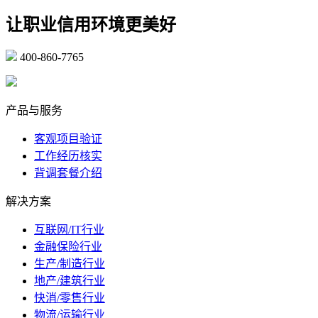
让职业信用环境更美好
400-860-7765
marketing@ibeidiao.com
产品与服务
客观项目验证
工作经历核实
背调套餐介绍
解决方案
互联网/IT行业
金融保险行业
生产/制造行业
地产/建筑行业
快消/零售行业
物流/运输行业