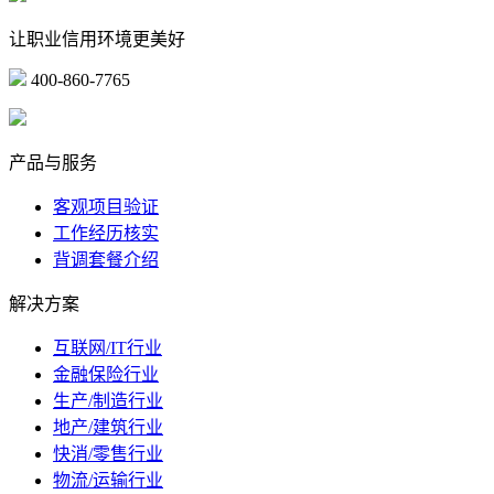
让职业信用环境更美好
400-860-7765
marketing@ibeidiao.com
产品与服务
客观项目验证
工作经历核实
背调套餐介绍
解决方案
互联网/IT行业
金融保险行业
生产/制造行业
地产/建筑行业
快消/零售行业
物流/运输行业