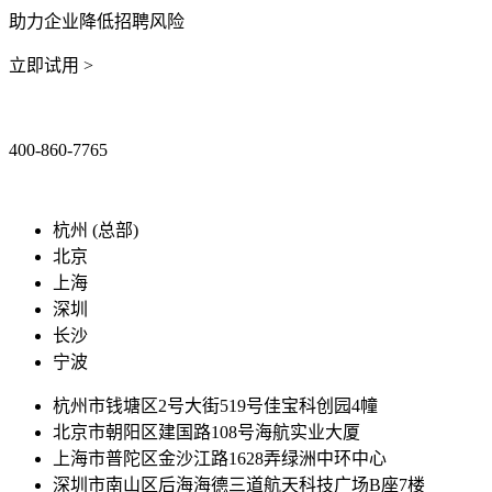
助力企业降低招聘风险
立即试用 >
400-860-7765
marketing@ibeidiao.com
杭州 (总部)
北京
上海
深圳
长沙
宁波
杭州市钱塘区2号大街519号佳宝科创园4幢
北京市朝阳区建国路108号海航实业大厦
上海市普陀区金沙江路1628弄绿洲中环中心
深圳市南山区后海海德三道航天科技广场B座7楼