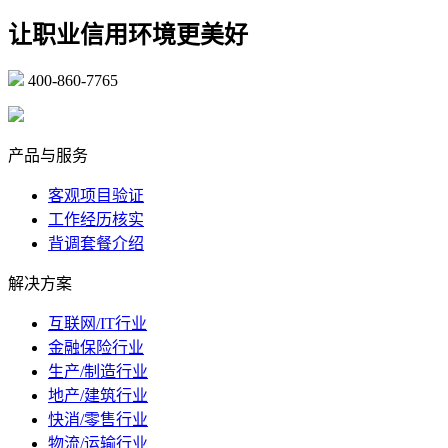
让职业信用环境更美好
400-860-7765
marketing@ibeidiao.com
产品与服务
客观项目验证
工作经历核实
背调套餐介绍
解决方案
互联网/IT行业
金融保险行业
生产/制造行业
地产/建筑行业
快消/零售行业
物流/运输行业