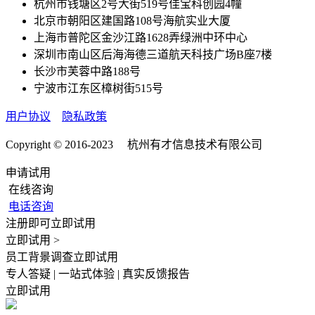
杭州市钱塘区2号大街519号佳宝科创园4幢
北京市朝阳区建国路108号海航实业大厦
上海市普陀区金沙江路1628弄绿洲中环中心
深圳市南山区后海海德三道航天科技广场B座7楼
长沙市芙蓉中路188号
宁波市江东区樟树街515号
用户协议
隐私政策
Copyright © 2016-2023 杭州有才信息技术有限公司
申请试用
在线咨询
电话咨询
注册即可立即试用
立即试用 >
员工背景调查立即试用
专人答疑 | 一站式体验 | 真实反馈报告
立即试用