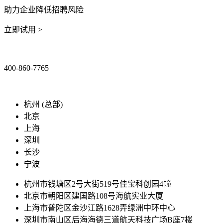
助力企业降低招聘风险
立即试用 >
400-860-7765
marketing@ibeidiao.com
杭州 (总部)
北京
上海
深圳
长沙
宁波
杭州市钱塘区2号大街519号佳宝科创园4幢
北京市朝阳区建国路108号海航实业大厦
上海市普陀区金沙江路1628弄绿洲中环中心
深圳市南山区后海海德三道航天科技广场B座7楼