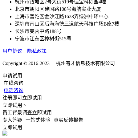
杭州市钱塘区2号大街519号佳宝科创园4幢
北京市朝阳区建国路108号海航实业大厦
上海市普陀区金沙江路1628弄绿洲中环中心
深圳市南山区后海海德三道航天科技广场B座7楼
长沙市芙蓉中路188号
宁波市江东区樟树街515号
用户协议
隐私政策
Copyright © 2016-2023 杭州有才信息技术有限公司
申请试用
在线咨询
电话咨询
注册即可立即试用
立即试用 >
员工背景调查立即试用
专人答疑 | 一站式体验 | 真实反馈报告
立即试用