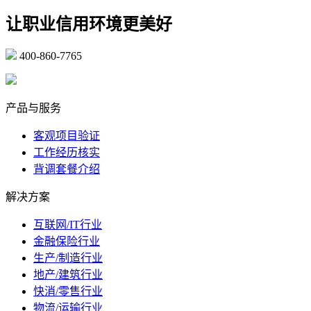
让职业信用环境更美好
400-860-7765
marketing@ibeidiao.com
产品与服务
客观项目验证
工作经历核实
背调套餐介绍
解决方案
互联网/IT行业
金融保险行业
生产/制造行业
地产/建筑行业
快消/零售行业
物流/运输行业