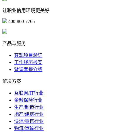
让职业信用环境更美好
400-860-7765
marketing@ibeidiao.com
产品与服务
客观项目验证
工作经历核实
背调套餐介绍
解决方案
互联网/IT行业
金融保险行业
生产/制造行业
地产/建筑行业
快消/零售行业
物流/运输行业