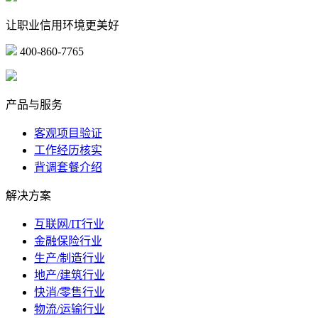
让职业信用环境更美好
400-860-7765
marketing@ibeidiao.com
产品与服务
客观项目验证
工作经历核实
背调套餐介绍
解决方案
互联网/IT行业
金融保险行业
生产/制造行业
地产/建筑行业
快消/零售行业
物流/运输行业