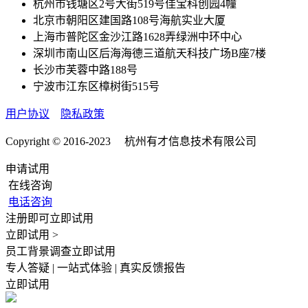
杭州市钱塘区2号大街519号佳宝科创园4幢
北京市朝阳区建国路108号海航实业大厦
上海市普陀区金沙江路1628弄绿洲中环中心
深圳市南山区后海海德三道航天科技广场B座7楼
长沙市芙蓉中路188号
宁波市江东区樟树街515号
用户协议
隐私政策
Copyright © 2016-2023 杭州有才信息技术有限公司
申请试用
在线咨询
电话咨询
注册即可立即试用
立即试用 >
员工背景调查立即试用
专人答疑 | 一站式体验 | 真实反馈报告
立即试用