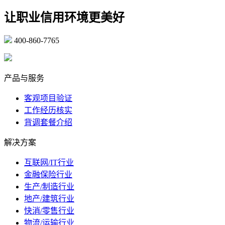
让职业信用环境更美好
400-860-7765
marketing@ibeidiao.com
产品与服务
客观项目验证
工作经历核实
背调套餐介绍
解决方案
互联网/IT行业
金融保险行业
生产/制造行业
地产/建筑行业
快消/零售行业
物流/运输行业