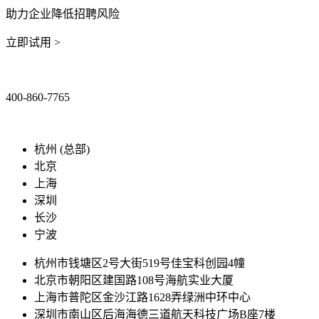
助力企业降低招聘风险
立即试用 >
400-860-7765
marketing@ibeidiao.com
杭州 (总部)
北京
上海
深圳
长沙
宁波
杭州市钱塘区2号大街519号佳宝科创园4幢
北京市朝阳区建国路108号海航实业大厦
上海市普陀区金沙江路1628弄绿洲中环中心
深圳市南山区后海海德三道航天科技广场B座7楼