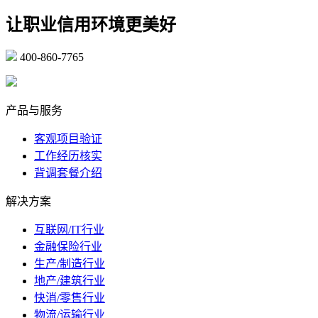
让职业信用环境更美好
400-860-7765
marketing@ibeidiao.com
产品与服务
客观项目验证
工作经历核实
背调套餐介绍
解决方案
互联网/IT行业
金融保险行业
生产/制造行业
地产/建筑行业
快消/零售行业
物流/运输行业