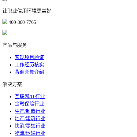
让职业信用环境更美好
400-860-7765
marketing@ibeidiao.com
产品与服务
客观项目验证
工作经历核实
背调套餐介绍
解决方案
互联网/IT行业
金融保险行业
生产/制造行业
地产/建筑行业
快消/零售行业
物流/运输行业