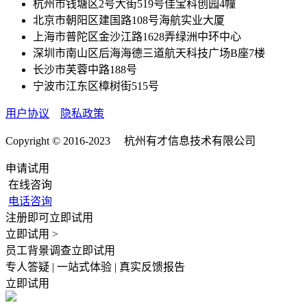
杭州市钱塘区2号大街519号佳宝科创园4幢
北京市朝阳区建国路108号海航实业大厦
上海市普陀区金沙江路1628弄绿洲中环中心
深圳市南山区后海海德三道航天科技广场B座7楼
长沙市芙蓉中路188号
宁波市江东区樟树街515号
用户协议
隐私政策
Copyright © 2016-2023 杭州有才信息技术有限公司
申请试用
在线咨询
电话咨询
注册即可立即试用
立即试用 >
员工背景调查立即试用
专人答疑 | 一站式体验 | 真实反馈报告
立即试用