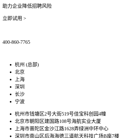
助力企业降低招聘风险
立即试用 >
400-860-7765
marketing@ibeidiao.com
杭州 (总部)
北京
上海
深圳
长沙
宁波
杭州市钱塘区2号大街519号佳宝科创园4幢
北京市朝阳区建国路108号海航实业大厦
上海市普陀区金沙江路1628弄绿洲中环中心
深圳市南山区后海海德三道航天科技广场B座7楼