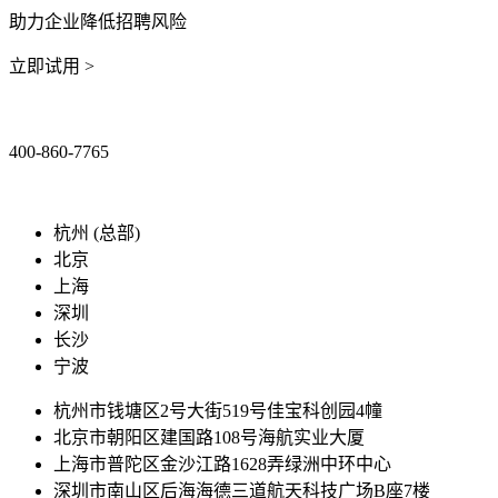
助力企业降低招聘风险
立即试用 >
400-860-7765
marketing@ibeidiao.com
杭州 (总部)
北京
上海
深圳
长沙
宁波
杭州市钱塘区2号大街519号佳宝科创园4幢
北京市朝阳区建国路108号海航实业大厦
上海市普陀区金沙江路1628弄绿洲中环中心
深圳市南山区后海海德三道航天科技广场B座7楼