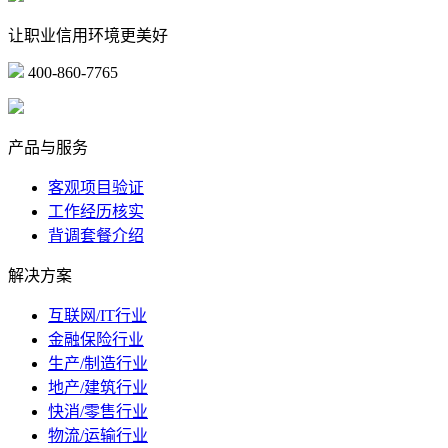
让职业信用环境更美好
400-860-7765
marketing@ibeidiao.com
产品与服务
客观项目验证
工作经历核实
背调套餐介绍
解决方案
互联网/IT行业
金融保险行业
生产/制造行业
地产/建筑行业
快消/零售行业
物流/运输行业