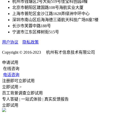
杭州市钱塘区2号大街519号佳宝科创园4幢
北京市朝阳区建国路108号海航实业大厦
上海市普陀区金沙江路1628弄绿洲中环中心
深圳市南山区后海海德三道航天科技广场B座7楼
长沙市芙蓉中路188号
宁波市江东区樟树街515号
用户协议
隐私政策
Copyright © 2016-2023 杭州有才信息技术有限公司
申请试用
在线咨询
电话咨询
注册即可立即试用
立即试用 >
员工背景调查立即试用
专人答疑 | 一站式体验 | 真实反馈报告
立即试用