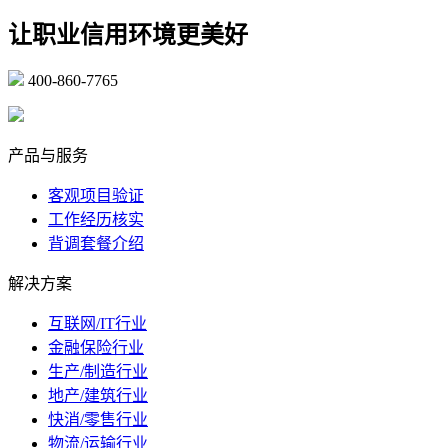
让职业信用环境更美好
400-860-7765
marketing@ibeidiao.com
产品与服务
客观项目验证
工作经历核实
背调套餐介绍
解决方案
互联网/IT行业
金融保险行业
生产/制造行业
地产/建筑行业
快消/零售行业
物流/运输行业