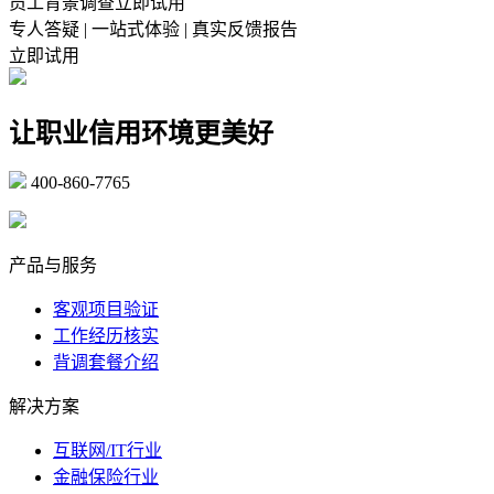
员工背景调查立即试用
专人答疑 | 一站式体验 | 真实反馈报告
立即试用
让职业信用环境更美好
400-860-7765
marketing@ibeidiao.com
产品与服务
客观项目验证
工作经历核实
背调套餐介绍
解决方案
互联网/IT行业
金融保险行业