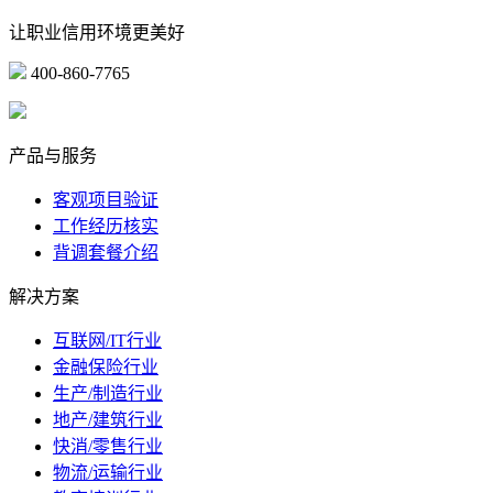
让职业信用环境更美好
400-860-7765
marketing@ibeidiao.com
产品与服务
客观项目验证
工作经历核实
背调套餐介绍
解决方案
互联网/IT行业
金融保险行业
生产/制造行业
地产/建筑行业
快消/零售行业
物流/运输行业