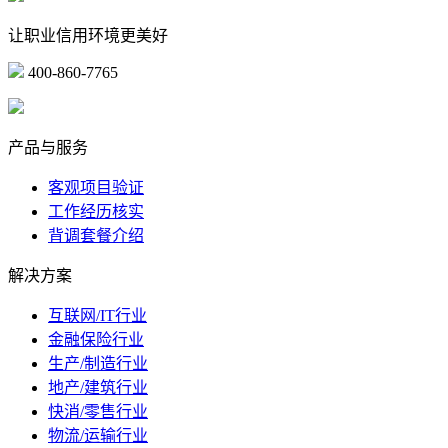
让职业信用环境更美好
400-860-7765
marketing@ibeidiao.com
产品与服务
客观项目验证
工作经历核实
背调套餐介绍
解决方案
互联网/IT行业
金融保险行业
生产/制造行业
地产/建筑行业
快消/零售行业
物流/运输行业