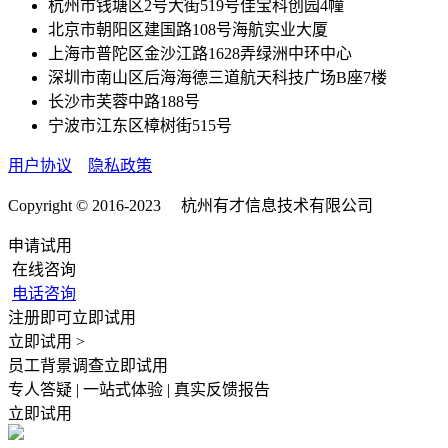
杭州市钱塘区2号大街519号佳宝科创园4幢
北京市朝阳区建国路108号海航实业大厦
上海市普陀区金沙江路1628弄绿洲中环中心
深圳市南山区后海海德三道航天科技广场B座7楼
长沙市芙蓉中路188号
宁波市江东区樟树街515号
用户协议
隐私政策
Copyright © 2016-2023 杭州有才信息技术有限公司
申请试用
在线咨询
电话咨询
注册即可立即试用
立即试用 >
员工背景调查立即试用
专人答疑 | 一站式体验 | 真实反馈报告
立即试用