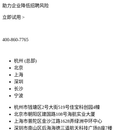
助力企业降低招聘风险
立即试用 >
400-860-7765
marketing@ibeidiao.com
杭州 (总部)
北京
上海
深圳
长沙
宁波
杭州市钱塘区2号大街519号佳宝科创园4幢
北京市朝阳区建国路108号海航实业大厦
上海市普陀区金沙江路1628弄绿洲中环中心
深圳市南山区后海海德三道航天科技广场B座7楼