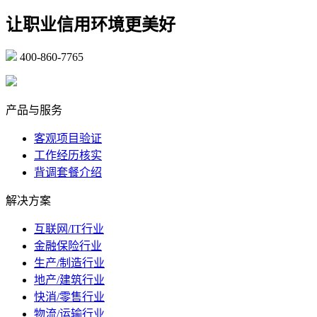
让职业信用环境更美好
400-860-7765
marketing@ibeidiao.com
产品与服务
客观项目验证
工作经历核实
背调套餐介绍
解决方案
互联网/IT行业
金融保险行业
生产/制造行业
地产/建筑行业
快消/零售行业
物流/运输行业