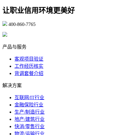
让职业信用环境更美好
400-860-7765
marketing@ibeidiao.com
产品与服务
客观项目验证
工作经历核实
背调套餐介绍
解决方案
互联网/IT行业
金融保险行业
生产/制造行业
地产/建筑行业
快消/零售行业
物流/运输行业