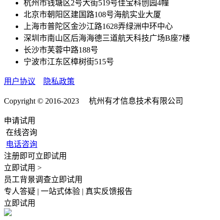
杭州市钱塘区2号大街519号佳宝科创园4幢
北京市朝阳区建国路108号海航实业大厦
上海市普陀区金沙江路1628弄绿洲中环中心
深圳市南山区后海海德三道航天科技广场B座7楼
长沙市芙蓉中路188号
宁波市江东区樟树街515号
用户协议
隐私政策
Copyright © 2016-2023 杭州有才信息技术有限公司
申请试用
在线咨询
电话咨询
注册即可立即试用
立即试用 >
员工背景调查立即试用
专人答疑 | 一站式体验 | 真实反馈报告
立即试用