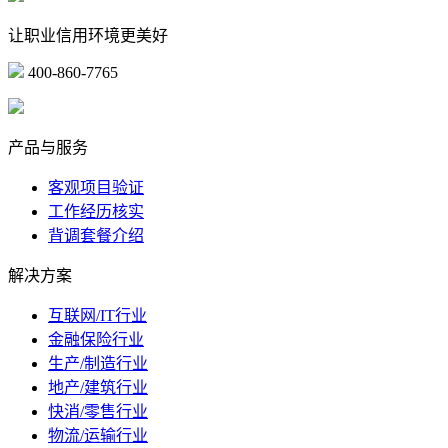
让职业信用环境更美好
400-860-7765
marketing@ibeidiao.com
产品与服务
客观项目验证
工作经历核实
背调套餐介绍
解决方案
互联网/IT行业
金融保险行业
生产/制造行业
地产/建筑行业
快消/零售行业
物流/运输行业