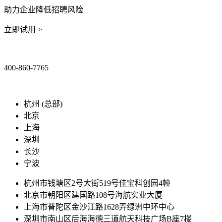
助力企业降低招聘风险
立即试用 >
400-860-7765
marketing@ibeidiao.com
杭州 (总部)
北京
上海
深圳
长沙
宁波
杭州市钱塘区2号大街519号佳宝科创园4幢
北京市朝阳区建国路108号海航实业大厦
上海市普陀区金沙江路1628弄绿洲中环中心
深圳市南山区后海海德三道航天科技广场B座7楼