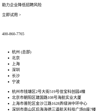
助力企业降低招聘风险
立即试用 >
400-860-7765
marketing@ibeidiao.com
杭州 (总部)
北京
上海
深圳
长沙
宁波
杭州市钱塘区2号大街519号佳宝科创园4幢
北京市朝阳区建国路108号海航实业大厦
上海市普陀区金沙江路1628弄绿洲中环中心
深圳市南山区后海海德三道航天科技广场B座7楼