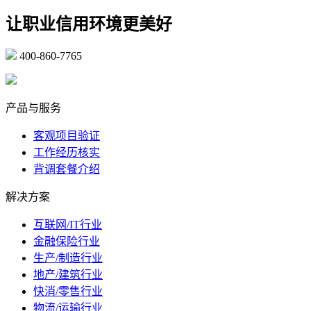
让职业信用环境更美好
400-860-7765
marketing@ibeidiao.com
产品与服务
客观项目验证
工作经历核实
背调套餐介绍
解决方案
互联网/IT行业
金融保险行业
生产/制造行业
地产/建筑行业
快消/零售行业
物流/运输行业