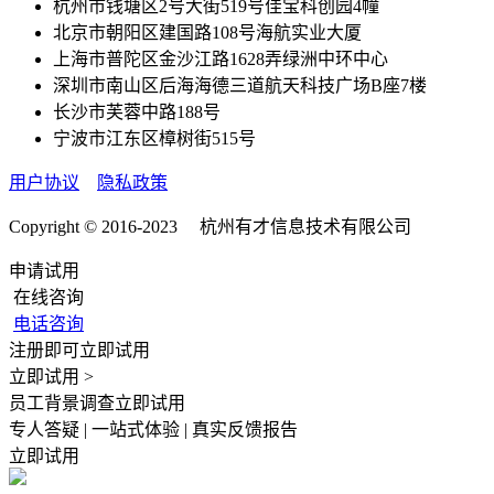
杭州市钱塘区2号大街519号佳宝科创园4幢
北京市朝阳区建国路108号海航实业大厦
上海市普陀区金沙江路1628弄绿洲中环中心
深圳市南山区后海海德三道航天科技广场B座7楼
长沙市芙蓉中路188号
宁波市江东区樟树街515号
用户协议
隐私政策
Copyright © 2016-2023 杭州有才信息技术有限公司
申请试用
在线咨询
电话咨询
注册即可立即试用
立即试用 >
员工背景调查立即试用
专人答疑 | 一站式体验 | 真实反馈报告
立即试用