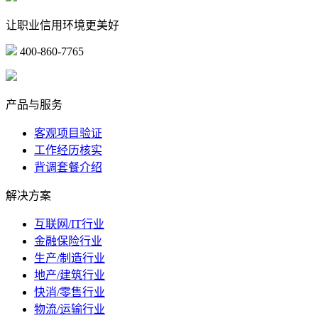
让职业信用环境更美好
400-860-7765
marketing@ibeidiao.com
产品与服务
客观项目验证
工作经历核实
背调套餐介绍
解决方案
互联网/IT行业
金融保险行业
生产/制造行业
地产/建筑行业
快消/零售行业
物流/运输行业