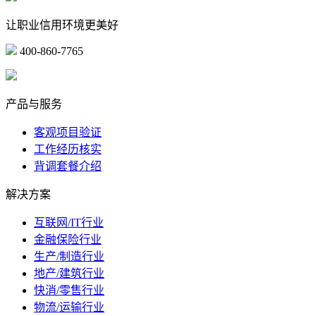
让职业信用环境更美好
400-860-7765
marketing@ibeidiao.com
产品与服务
客观项目验证
工作经历核实
背调套餐介绍
解决方案
互联网/IT行业
金融保险行业
生产/制造行业
地产/建筑行业
快消/零售行业
物流/运输行业