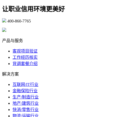
让职业信用环境更美好
400-860-7765
marketing@ibeidiao.com
产品与服务
客观项目验证
工作经历核实
背调套餐介绍
解决方案
互联网/IT行业
金融保险行业
生产/制造行业
地产/建筑行业
快消/零售行业
物流/运输行业