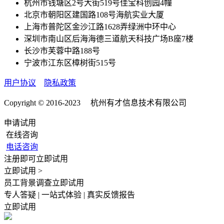
杭州市钱塘区2号大街519号佳宝科创园4幢
北京市朝阳区建国路108号海航实业大厦
上海市普陀区金沙江路1628弄绿洲中环中心
深圳市南山区后海海德三道航天科技广场B座7楼
长沙市芙蓉中路188号
宁波市江东区樟树街515号
用户协议
隐私政策
Copyright © 2016-2023 杭州有才信息技术有限公司
申请试用
在线咨询
电话咨询
注册即可立即试用
立即试用 >
员工背景调查立即试用
专人答疑 | 一站式体验 | 真实反馈报告
立即试用