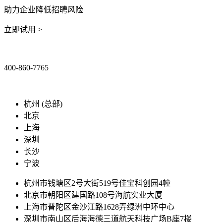
助力企业降低招聘风险
立即试用 >
400-860-7765
marketing@ibeidiao.com
杭州 (总部)
北京
上海
深圳
长沙
宁波
杭州市钱塘区2号大街519号佳宝科创园4幢
北京市朝阳区建国路108号海航实业大厦
上海市普陀区金沙江路1628弄绿洲中环中心
深圳市南山区后海海德三道航天科技广场B座7楼