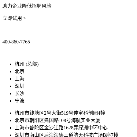
助力企业降低招聘风险
立即试用 >
400-860-7765
marketing@ibeidiao.com
杭州 (总部)
北京
上海
深圳
长沙
宁波
杭州市钱塘区2号大街519号佳宝科创园4幢
北京市朝阳区建国路108号海航实业大厦
上海市普陀区金沙江路1628弄绿洲中环中心
深圳市南山区后海海德三道航天科技广场B座7楼