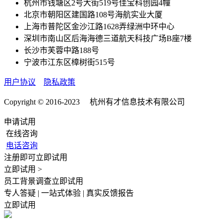
杭州市钱塘区2号大街519号佳宝科创园4幢
北京市朝阳区建国路108号海航实业大厦
上海市普陀区金沙江路1628弄绿洲中环中心
深圳市南山区后海海德三道航天科技广场B座7楼
长沙市芙蓉中路188号
宁波市江东区樟树街515号
用户协议
隐私政策
Copyright © 2016-2023 杭州有才信息技术有限公司
申请试用
在线咨询
电话咨询
注册即可立即试用
立即试用 >
员工背景调查立即试用
专人答疑 | 一站式体验 | 真实反馈报告
立即试用