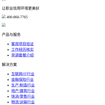
让职业信用环境更美好
400-860-7765
marketing@ibeidiao.com
产品与服务
客观项目验证
工作经历核实
背调套餐介绍
解决方案
互联网/IT行业
金融保险行业
生产/制造行业
地产/建筑行业
快消/零售行业
物流/运输行业