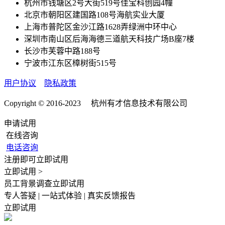
杭州市钱塘区2号大街519号佳宝科创园4幢
北京市朝阳区建国路108号海航实业大厦
上海市普陀区金沙江路1628弄绿洲中环中心
深圳市南山区后海海德三道航天科技广场B座7楼
长沙市芙蓉中路188号
宁波市江东区樟树街515号
用户协议
隐私政策
Copyright © 2016-2023 杭州有才信息技术有限公司
申请试用
在线咨询
电话咨询
注册即可立即试用
立即试用 >
员工背景调查立即试用
专人答疑 | 一站式体验 | 真实反馈报告
立即试用