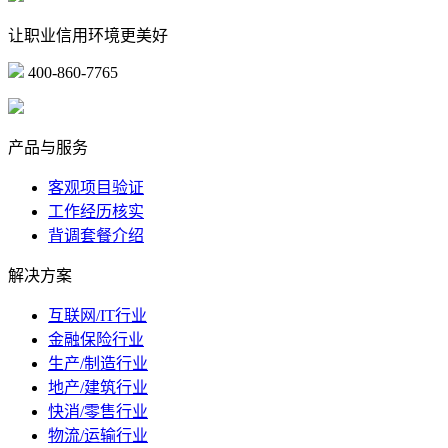
让职业信用环境更美好
400-860-7765
marketing@ibeidiao.com
产品与服务
客观项目验证
工作经历核实
背调套餐介绍
解决方案
互联网/IT行业
金融保险行业
生产/制造行业
地产/建筑行业
快消/零售行业
物流/运输行业