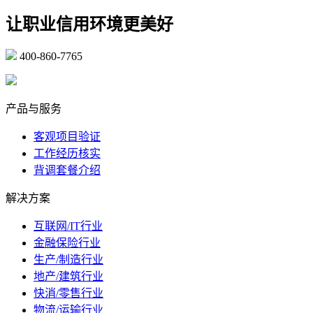
让职业信用环境更美好
400-860-7765
marketing@ibeidiao.com
产品与服务
客观项目验证
工作经历核实
背调套餐介绍
解决方案
互联网/IT行业
金融保险行业
生产/制造行业
地产/建筑行业
快消/零售行业
物流/运输行业