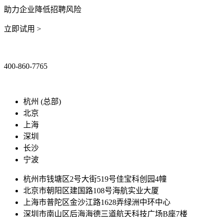
助力企业降低招聘风险
立即试用 >
400-860-7765
marketing@ibeidiao.com
杭州 (总部)
北京
上海
深圳
长沙
宁波
杭州市钱塘区2号大街519号佳宝科创园4幢
北京市朝阳区建国路108号海航实业大厦
上海市普陀区金沙江路1628弄绿洲中环中心
深圳市南山区后海海德三道航天科技广场B座7楼