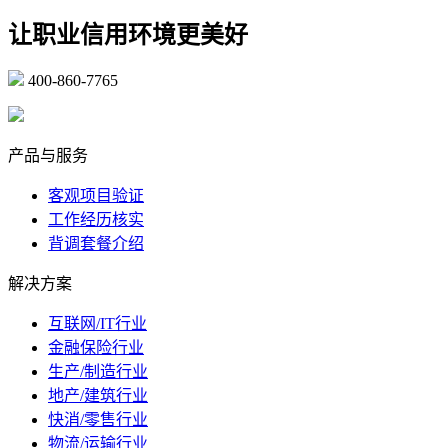
让职业信用环境更美好
400-860-7765
marketing@ibeidiao.com
产品与服务
客观项目验证
工作经历核实
背调套餐介绍
解决方案
互联网/IT行业
金融保险行业
生产/制造行业
地产/建筑行业
快消/零售行业
物流/运输行业