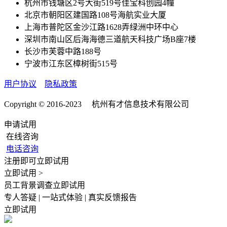
杭州市钱塘区2号大街519号佳宝科创园4幢
北京市朝阳区建国路108号海航实业大厦
上海市普陀区金沙江路1628弄绿洲中环中心
深圳市南山区后海海德三道航天科技广场B座7楼
长沙市芙蓉中路188号
宁波市江东区樟树街515号
用户协议
隐私政策
Copyright © 2016-2023 杭州有才信息技术有限公司
申请试用
在线咨询
电话咨询
注册即可立即试用
立即试用 >
员工背景调查立即试用
专人答疑 | 一站式体验 | 真实反馈报告
立即试用