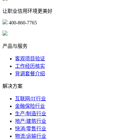
让职业信用环境更美好
400-860-7765
marketing@ibeidiao.com
产品与服务
客观项目验证
工作经历核实
背调套餐介绍
解决方案
互联网/IT行业
金融保险行业
生产/制造行业
地产/建筑行业
快消/零售行业
物流/运输行业