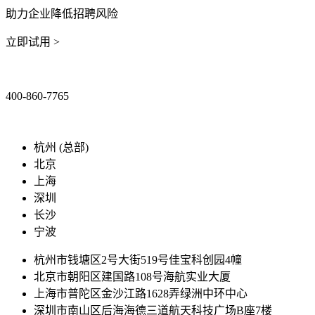
助力企业降低招聘风险
立即试用 >
400-860-7765
marketing@ibeidiao.com
杭州 (总部)
北京
上海
深圳
长沙
宁波
杭州市钱塘区2号大街519号佳宝科创园4幢
北京市朝阳区建国路108号海航实业大厦
上海市普陀区金沙江路1628弄绿洲中环中心
深圳市南山区后海海德三道航天科技广场B座7楼