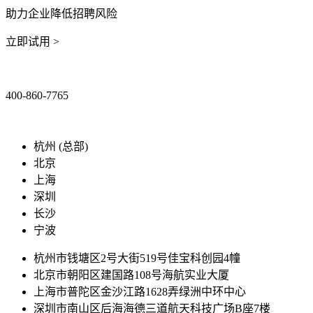
助力企业降低招聘风险
立即试用 >
400-860-7765
marketing@ibeidiao.com
杭州 (总部)
北京
上海
深圳
长沙
宁波
杭州市钱塘区2号大街519号佳宝科创园4幢
北京市朝阳区建国路108号海航实业大厦
上海市普陀区金沙江路1628弄绿洲中环中心
深圳市南山区后海海德三道航天科技广场B座7楼