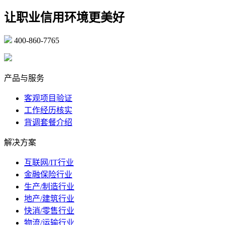
让职业信用环境更美好
400-860-7765
marketing@ibeidiao.com
产品与服务
客观项目验证
工作经历核实
背调套餐介绍
解决方案
互联网/IT行业
金融保险行业
生产/制造行业
地产/建筑行业
快消/零售行业
物流/运输行业