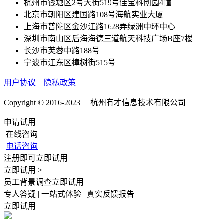
杭州市钱塘区2号大街519号佳宝科创园4幢
北京市朝阳区建国路108号海航实业大厦
上海市普陀区金沙江路1628弄绿洲中环中心
深圳市南山区后海海德三道航天科技广场B座7楼
长沙市芙蓉中路188号
宁波市江东区樟树街515号
用户协议
隐私政策
Copyright © 2016-2023 杭州有才信息技术有限公司
申请试用
在线咨询
电话咨询
注册即可立即试用
立即试用 >
员工背景调查立即试用
专人答疑 | 一站式体验 | 真实反馈报告
立即试用