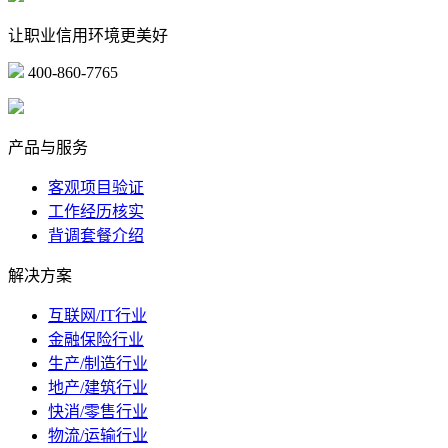
让职业信用环境更美好
400-860-7765
marketing@ibeidiao.com
产品与服务
客观项目验证
工作经历核实
背调套餐介绍
解决方案
互联网/IT行业
金融保险行业
生产/制造行业
地产/建筑行业
快消/零售行业
物流/运输行业