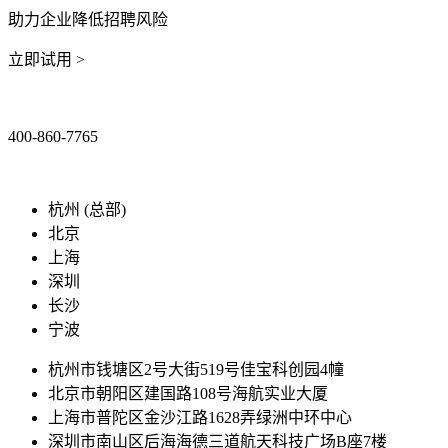
助力企业降低招聘风险
立即试用 >
400-860-7765
marketing@ibeidiao.com
杭州 (总部)
北京
上海
深圳
长沙
宁波
杭州市钱塘区2号大街519号佳宝科创园4幢
北京市朝阳区建国路108号海航实业大厦
上海市普陀区金沙江路1628弄绿洲中环中心
深圳市南山区后海海德三道航天科技广场B座7楼