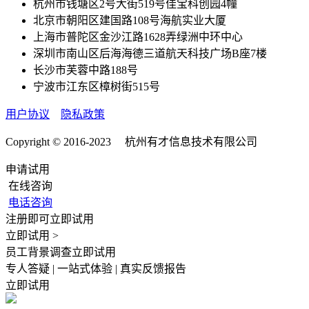
杭州市钱塘区2号大街519号佳宝科创园4幢
北京市朝阳区建国路108号海航实业大厦
上海市普陀区金沙江路1628弄绿洲中环中心
深圳市南山区后海海德三道航天科技广场B座7楼
长沙市芙蓉中路188号
宁波市江东区樟树街515号
用户协议
隐私政策
Copyright © 2016-2023 杭州有才信息技术有限公司
申请试用
在线咨询
电话咨询
注册即可立即试用
立即试用 >
员工背景调查立即试用
专人答疑 | 一站式体验 | 真实反馈报告
立即试用