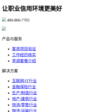
让职业信用环境更美好
400-860-7765
marketing@ibeidiao.com
产品与服务
客观项目验证
工作经历核实
背调套餐介绍
解决方案
互联网/IT行业
金融保险行业
生产/制造行业
地产/建筑行业
快消/零售行业
物流/运输行业