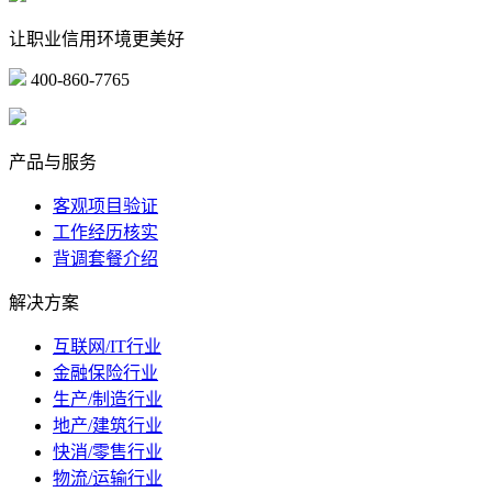
让职业信用环境更美好
400-860-7765
marketing@ibeidiao.com
产品与服务
客观项目验证
工作经历核实
背调套餐介绍
解决方案
互联网/IT行业
金融保险行业
生产/制造行业
地产/建筑行业
快消/零售行业
物流/运输行业