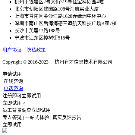
杭州市钱塘区2号大街519号佳宝科创园4幢
北京市朝阳区建国路108号海航实业大厦
上海市普陀区金沙江路1628弄绿洲中环中心
深圳市南山区后海海德三道航天科技广场B座7楼
长沙市芙蓉中路188号
宁波市江东区樟树街515号
用户协议
隐私政策
Copyright © 2016-2023 杭州有才信息技术有限公司
申请试用
在线咨询
电话咨询
注册即可立即试用
立即试用 >
员工背景调查立即试用
专人答疑 | 一站式体验 | 真实反馈报告
立即试用