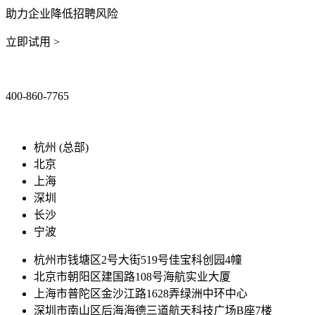
助力企业降低招聘风险
立即试用 >
400-860-7765
marketing@ibeidiao.com
杭州 (总部)
北京
上海
深圳
长沙
宁波
杭州市钱塘区2号大街519号佳宝科创园4幢
北京市朝阳区建国路108号海航实业大厦
上海市普陀区金沙江路1628弄绿洲中环中心
深圳市南山区后海海德三道航天科技广场B座7楼