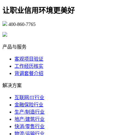
让职业信用环境更美好
400-860-7765
marketing@ibeidiao.com
产品与服务
客观项目验证
工作经历核实
背调套餐介绍
解决方案
互联网/IT行业
金融保险行业
生产/制造行业
地产/建筑行业
快消/零售行业
物流/运输行业