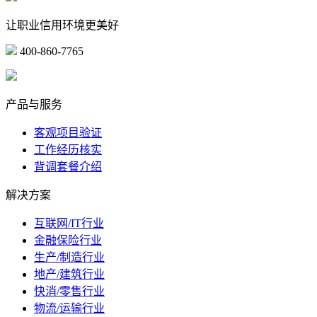
让职业信用环境更美好
400-860-7765
marketing@ibeidiao.com
产品与服务
客观项目验证
工作经历核实
背调套餐介绍
解决方案
互联网/IT行业
金融保险行业
生产/制造行业
地产/建筑行业
快消/零售行业
物流/运输行业