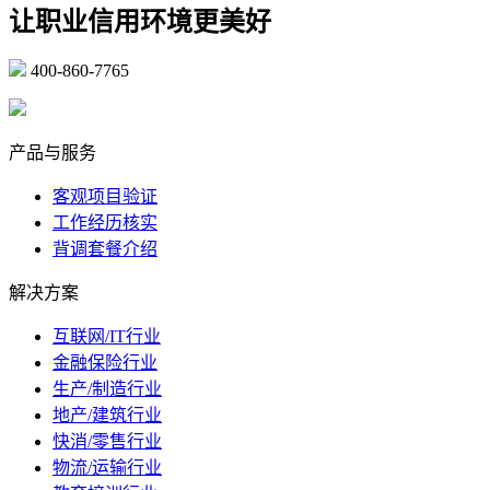
让职业信用环境更美好
400-860-7765
marketing@ibeidiao.com
产品与服务
客观项目验证
工作经历核实
背调套餐介绍
解决方案
互联网/IT行业
金融保险行业
生产/制造行业
地产/建筑行业
快消/零售行业
物流/运输行业