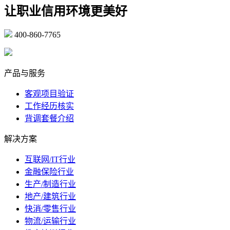
让职业信用环境更美好
400-860-7765
marketing@ibeidiao.com
产品与服务
客观项目验证
工作经历核实
背调套餐介绍
解决方案
互联网/IT行业
金融保险行业
生产/制造行业
地产/建筑行业
快消/零售行业
物流/运输行业