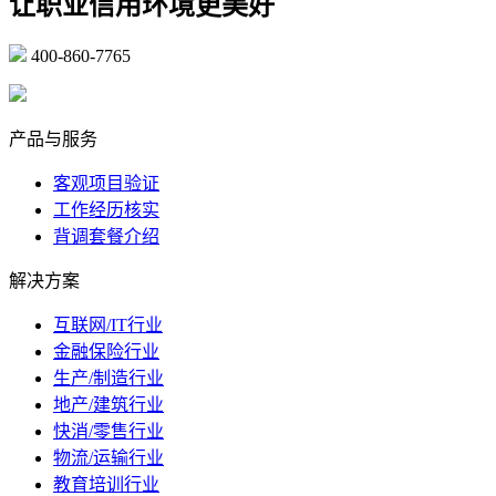
让职业信用环境更美好
400-860-7765
marketing@ibeidiao.com
产品与服务
客观项目验证
工作经历核实
背调套餐介绍
解决方案
互联网/IT行业
金融保险行业
生产/制造行业
地产/建筑行业
快消/零售行业
物流/运输行业
教育培训行业