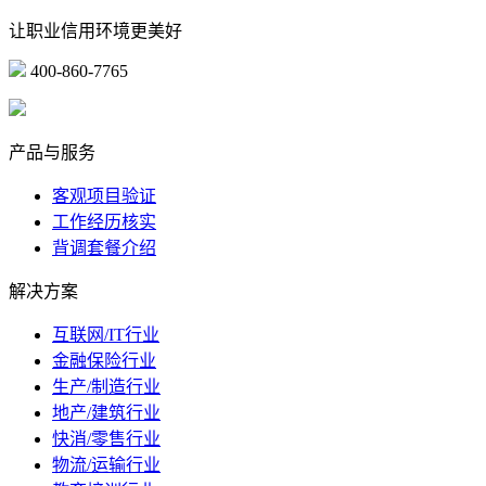
让职业信用环境更美好
400-860-7765
marketing@ibeidiao.com
产品与服务
客观项目验证
工作经历核实
背调套餐介绍
解决方案
互联网/IT行业
金融保险行业
生产/制造行业
地产/建筑行业
快消/零售行业
物流/运输行业