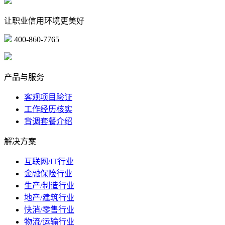
让职业信用环境更美好
400-860-7765
marketing@ibeidiao.com
产品与服务
客观项目验证
工作经历核实
背调套餐介绍
解决方案
互联网/IT行业
金融保险行业
生产/制造行业
地产/建筑行业
快消/零售行业
物流/运输行业