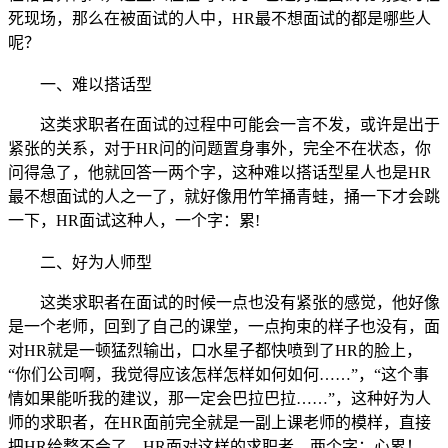
死现场，那么在被面试的人中，HR最不想面试的都是哪些人
呢？
一、
难以搭话型
这类求职者在面试的过程中可能会一言不发，或许是出于
紧张的关系，对于HR问的问题置身事外，完全不在状态，你
问得急了，他就回答一两个字，这种难以搭话型星人也是HR
最不想面试的人之一了，就好像用竹竿捅青蛙，捅一下才会跳
一下，HR面试这种人，一个字：累!
二、
好为人师型
这类求职者在面试的时候一点也没有紧张的感觉，他好像
是一个老师，回到了自己的课堂，一点拘束的样子也没有，面
对HR就是一顿猛烈输出，口水星子都快喷到了HR的脸上，
“你们公司啊，我觉得应该怎样怎样如何如何……”，“这个事
情如果能听我的建议，那一定会巴拉巴拉……”，这种好为人
师的求职者，在HR面前完全就是一副上课老师的模样，直接
把HR给整不会了，HR面对这样的求职者，两个字：心累！