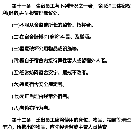
第十一条 住宿员工有下列情况之一者，除取消其住宿权
利(退宿)并呈报管理部议处：
(一)不服从舍监或所长的监督、指挥者。
(二)在宿舍赌博(打麻将)斗殴、及酗酒。
(三)蓄意破坏公用物品或设施等。
(四)擅自于宿舍内接待异性客人或留宿外人者。
(五)经常妨碍宿舍安宁、屡戒不改者。
(六)违反宿舍安全规定者。
(七)无正当理由经常外宿者。
(八)有偷窃行为者。
第十二条 迁出员工应将使用的床位、物品、抽屉等清理
干净，所携出的物品，应先经舍监或主管人员检查