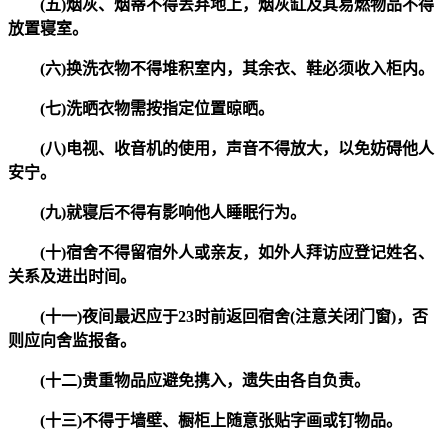
(五)烟灰、烟蒂不得丢弃地上，烟灰缸及其易燃物品不得
放置寝室。
(六)换洗衣物不得堆积室内，其余衣、鞋必须收入柜内。
(七)洗晒衣物需按指定位置晾晒。
(八)电视、收音机的使用，声音不得放大，以免妨碍他人
安宁。
(九)就寝后不得有影响他人睡眠行为。
(十)宿舍不得留宿外人或亲友，如外人拜访应登记姓名、
关系及进出时间。
(十一)夜间最迟应于23时前返回宿舍(注意关闭门窗)，否
则应向舍监报备。
(十二)贵重物品应避免携入，遗失由各自负责。
(十三)不得于墙壁、橱柜上随意张贴字画或钉物品。