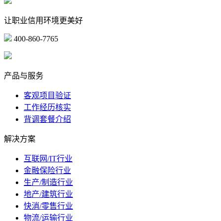
让职业信用环境更美好
400-860-7765
marketing@ibeidiao.com
产品与服务
客观项目验证
工作经历核实
背调套餐介绍
解决方案
互联网/IT行业
金融保险行业
生产/制造行业
地产/建筑行业
快消/零售行业
物流/运输行业