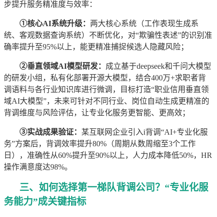
步提升服务精准度与效率：
①核心AI系统升级：
两大核心系统（工作表现生成系
统、客观数据查询系统）不断优化，对“欺骗性表述”的识别准
确率提升至95%以上，能更精准捕捉候选人隐藏风险；
②垂直领域AI模型研发：
成立基于deepseek和千问大模型
的研发小组，私有化部署开源大模型，结合400万+求职者背
调语料与各行业知识库进行微调，目标打造“职业信用垂直领
域AI大模型”，未来可针对不同行业、岗位自动生成更精准的
背调维度与风险评估，让专业化服务更智能、更高效；
③实战成果验证：
某互联网企业引入i背调“AI+专业化服
务”方案后，背调效率提升80%（周期从数周缩至3个工作
日），准确性从60%提升至90%以上，人力成本降低50%，HR
操作满意度达98%。
三、如何选择第一梯队背调公司？“专业化服
务能力”成关键指标