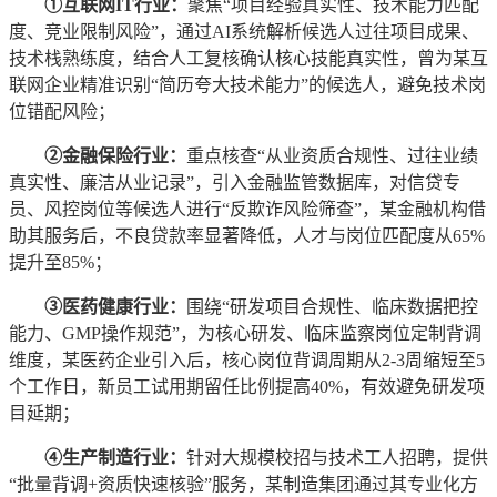
①互联网IT行业：
聚焦“项目经验真实性、技术能力匹配
度、竞业限制风险”，通过AI系统解析候选人过往项目成果、
技术栈熟练度，结合人工复核确认核心技能真实性，曾为某互
联网企业精准识别“简历夸大技术能力”的候选人，避免技术岗
位错配风险；
②金融保险行业：
重点核查“从业资质合规性、过往业绩
真实性、廉洁从业记录”，引入金融监管数据库，对信贷专
员、风控岗位等候选人进行“反欺诈风险筛查”，某金融机构借
助其服务后，不良贷款率显著降低，人才与岗位匹配度从65%
提升至85%；
③医药健康行业：
围绕“研发项目合规性、临床数据把控
能力、GMP操作规范”，为核心研发、临床监察岗位定制背调
维度，某医药企业引入后，核心岗位背调周期从2-3周缩短至5
个工作日，新员工试用期留任比例提高40%，有效避免研发项
目延期；
④生产制造行业：
针对大规模校招与技术工人招聘，提供
“批量背调+资质快速核验”服务，某制造集团通过其专业化方