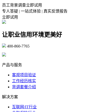
员工背景调查立即试用
专人答疑 | 一站式体验 | 真实反馈报告
立即试用
让职业信用环境更美好
400-860-7765
marketing@ibeidiao.com
产品与服务
客观项目验证
工作经历核实
背调套餐介绍
解决方案
互联网/IT行业