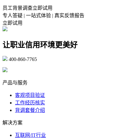
员工背景调查立即试用
专人答疑 | 一站式体验 | 真实反馈报告
立即试用
让职业信用环境更美好
400-860-7765
marketing@ibeidiao.com
产品与服务
客观项目验证
工作经历核实
背调套餐介绍
解决方案
互联网/IT行业