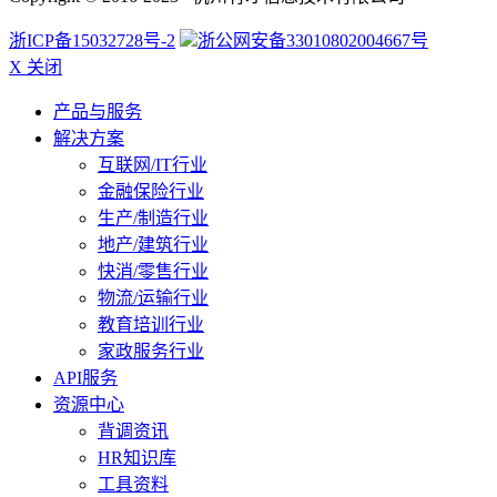
浙ICP备15032728号-2
浙公网安备33010802004667号
X 关闭
产品与服务
解决方案
互联网/IT行业
金融保险行业
生产/制造行业
地产/建筑行业
快消/零售行业
物流/运输行业
教育培训行业
家政服务行业
API服务
资源中心
背调资讯
HR知识库
工具资料