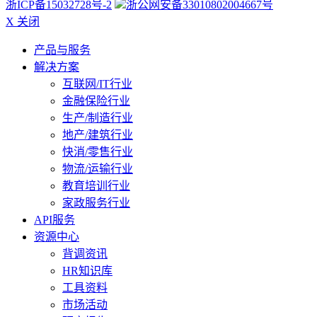
浙ICP备15032728号-2
浙公网安备33010802004667号
X 关闭
产品与服务
解决方案
互联网/IT行业
金融保险行业
生产/制造行业
地产/建筑行业
快消/零售行业
物流/运输行业
教育培训行业
家政服务行业
API服务
资源中心
背调资讯
HR知识库
工具资料
市场活动