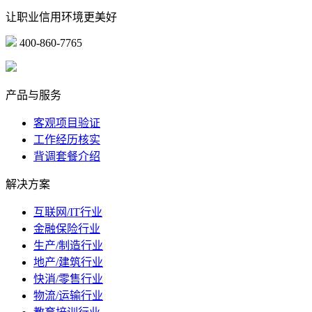
让职业信用环境更美好
400-860-7765
marketing@ibeidiao.com
产品与服务
客观项目验证
工作经历核实
背调套餐介绍
解决方案
互联网/IT行业
金融保险行业
生产/制造行业
地产/建筑行业
快消/零售行业
物流/运输行业