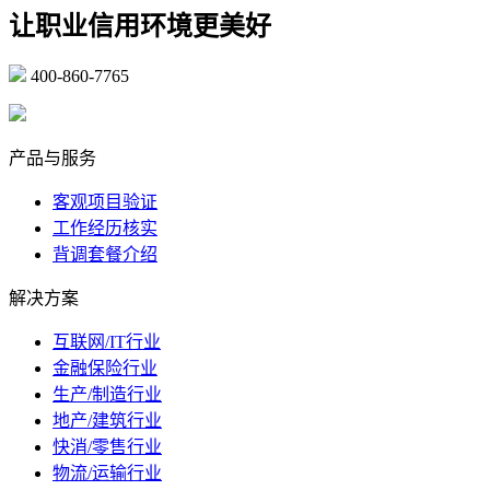
让职业信用环境更美好
400-860-7765
marketing@ibeidiao.com
产品与服务
客观项目验证
工作经历核实
背调套餐介绍
解决方案
互联网/IT行业
金融保险行业
生产/制造行业
地产/建筑行业
快消/零售行业
物流/运输行业