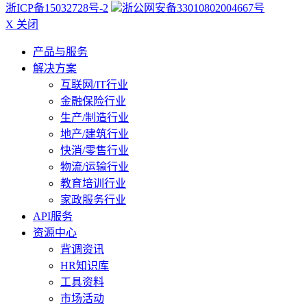
浙ICP备15032728号-2
浙公网安备33010802004667号
X 关闭
产品与服务
解决方案
互联网/IT行业
金融保险行业
生产/制造行业
地产/建筑行业
快消/零售行业
物流/运输行业
教育培训行业
家政服务行业
API服务
资源中心
背调资讯
HR知识库
工具资料
市场活动