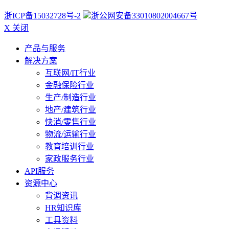
浙ICP备15032728号-2
浙公网安备33010802004667号
X 关闭
产品与服务
解决方案
互联网/IT行业
金融保险行业
生产/制造行业
地产/建筑行业
快消/零售行业
物流/运输行业
教育培训行业
家政服务行业
API服务
资源中心
背调资讯
HR知识库
工具资料