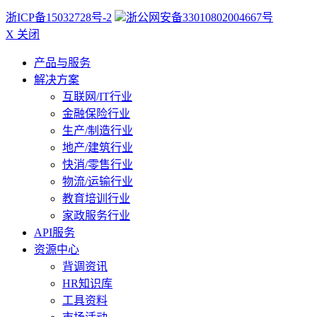
浙ICP备15032728号-2
浙公网安备33010802004667号
X 关闭
产品与服务
解决方案
互联网/IT行业
金融保险行业
生产/制造行业
地产/建筑行业
快消/零售行业
物流/运输行业
教育培训行业
家政服务行业
API服务
资源中心
背调资讯
HR知识库
工具资料