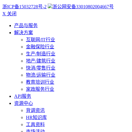
浙ICP备15032728号-2
浙公网安备33010802004667号
X 关闭
产品与服务
解决方案
互联网/IT行业
金融保险行业
生产/制造行业
地产/建筑行业
快消/零售行业
物流/运输行业
教育培训行业
家政服务行业
API服务
资源中心
背调资讯
HR知识库
工具资料
市场活动