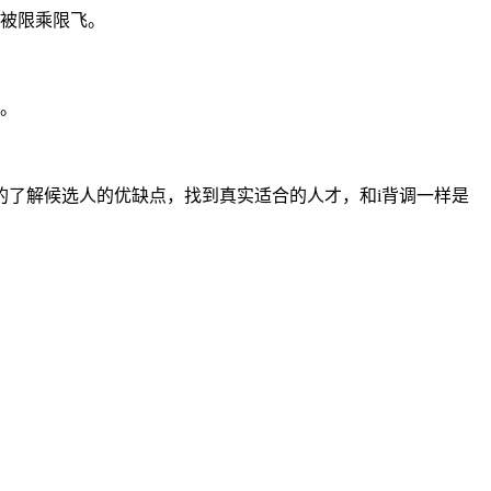
否被限乘限飞。
议。
了解候选人的优缺点，找到真实适合的人才，和i背调一样是