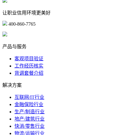
让职业信用环境更美好
400-860-7765
marketing@ibeidiao.com
产品与服务
客观项目验证
工作经历核实
背调套餐介绍
解决方案
互联网/IT行业
金融保险行业
生产/制造行业
地产/建筑行业
快消/零售行业
物流/运输行业