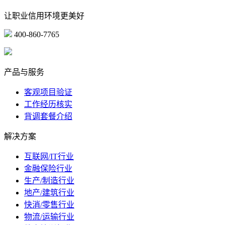
让职业信用环境更美好
400-860-7765
marketing@ibeidiao.com
产品与服务
客观项目验证
工作经历核实
背调套餐介绍
解决方案
互联网/IT行业
金融保险行业
生产/制造行业
地产/建筑行业
快消/零售行业
物流/运输行业