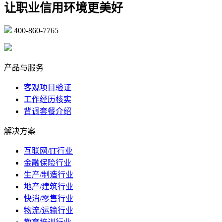
让职业信用环境更美好
400-860-7765
marketing@ibeidiao.com
产品与服务
客观项目验证
工作经历核实
背调套餐介绍
解决方案
互联网/IT行业
金融保险行业
生产/制造行业
地产/建筑行业
快消/零售行业
物流/运输行业