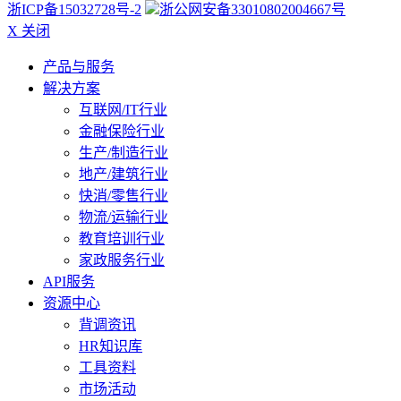
浙ICP备15032728号-2
浙公网安备33010802004667号
X 关闭
产品与服务
解决方案
互联网/IT行业
金融保险行业
生产/制造行业
地产/建筑行业
快消/零售行业
物流/运输行业
教育培训行业
家政服务行业
API服务
资源中心
背调资讯
HR知识库
工具资料
市场活动