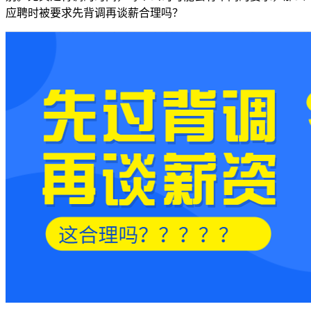
应聘时被要求先背调再谈薪合理吗？