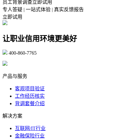
员工背景调查立即试用
专人答疑 | 一站式体验 | 真实反馈报告
立即试用
让职业信用环境更美好
400-860-7765
marketing@ibeidiao.com
产品与服务
客观项目验证
工作经历核实
背调套餐介绍
解决方案
互联网/IT行业
金融保险行业