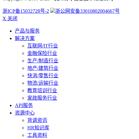
浙ICP备15032728号-2
浙公网安备33010802004667号
X 关闭
产品与服务
解决方案
互联网/IT行业
金融保险行业
生产/制造行业
地产/建筑行业
快消/零售行业
物流/运输行业
教育培训行业
家政服务行业
API服务
资源中心
背调资讯
HR知识库
工具资料