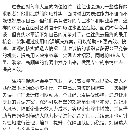
过去面对每年大量的岗位招聘，往往也会遇到一些这样的
求职者：他们提供的简历朴实，面试时因为表达能力不强而不
能很好展示自己，但他们具有很好的专业水平和职业素养。这
样的求职者在面对各种善于简历注水甚至造假、面试时夸夸其
谈，但真实水平远不如自己的竞争对手，往往失去最终的录用
机会。涂鸦通过使用i背调解决方案，可以帮助HR更高效、快
速、客观的核实候选人情况，让讲诚信的求职者获得公平竞争
的机会，提高用人决策效率，实现人才招募。同时将HR从大
量、繁杂、高频率的背调中抽身出来，做更专业的事情中去，
提高人效。
涂鸦在促进社会平等就业，增加高质量就业以及提高人才
匹配效率上始终步履不停。在中高层岗位的招聘中，一次招聘
失误，往往会造成团队动荡，企业经营发展受影响，通过使用
专业的背调方案，涂鸦可以有效的规避商业利益冲突、规避用
人风险、降低企业无效人力成本，实现企业降本增效，并且借
助背景调查对候选人能力模型进行综合评估，后续录用也可针
对性地进行管理、培训、提升，保障团队健康稳定，对候选人
负责，为企业发展赋能。