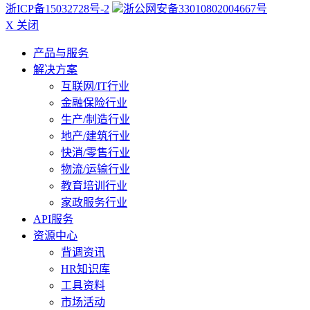
浙ICP备15032728号-2
浙公网安备33010802004667号
X 关闭
产品与服务
解决方案
互联网/IT行业
金融保险行业
生产/制造行业
地产/建筑行业
快消/零售行业
物流/运输行业
教育培训行业
家政服务行业
API服务
资源中心
背调资讯
HR知识库
工具资料
市场活动