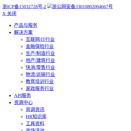
浙ICP备15032728号-2
浙公网安备33010802004667号
X 关闭
产品与服务
解决方案
互联网/IT行业
金融保险行业
生产/制造行业
地产/建筑行业
快消/零售行业
物流/运输行业
教育培训行业
家政服务行业
API服务
资源中心
背调资讯
HR知识库
工具资料
市场活动