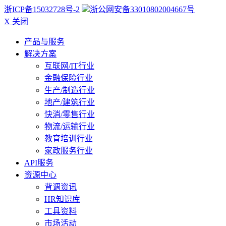
浙ICP备15032728号-2
浙公网安备33010802004667号
X 关闭
产品与服务
解决方案
互联网/IT行业
金融保险行业
生产/制造行业
地产/建筑行业
快消/零售行业
物流/运输行业
教育培训行业
家政服务行业
API服务
资源中心
背调资讯
HR知识库
工具资料
市场活动